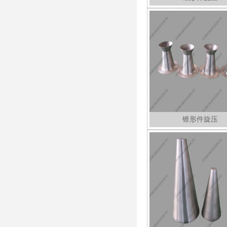
锥形件旋压