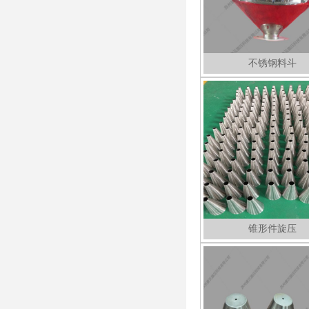
不锈钢料斗
锥形件旋压