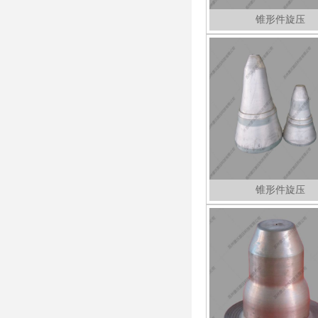
锥形件旋压
锥形件旋压