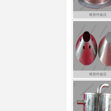
锥形件旋压
锥形件旋压