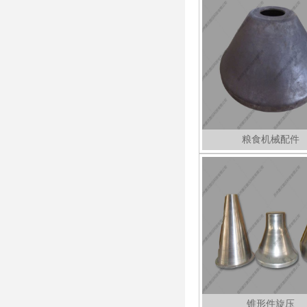
粮食机械配件
锥形件旋压