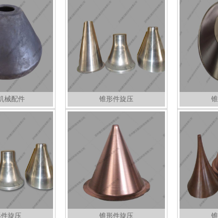
机械配件
锥形件旋压
锥
形件旋压
锥形件旋压
锥