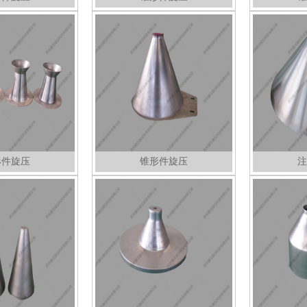
形件旋压
锥形件旋压
注