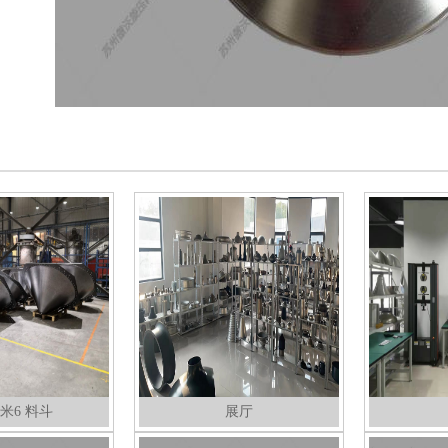
米6 料斗
展厅