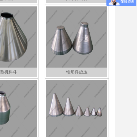
塑机料斗
锥形件旋压