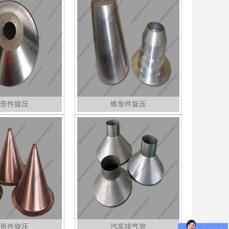
形件旋压
锥形件旋压
形件旋压
汽车排气管