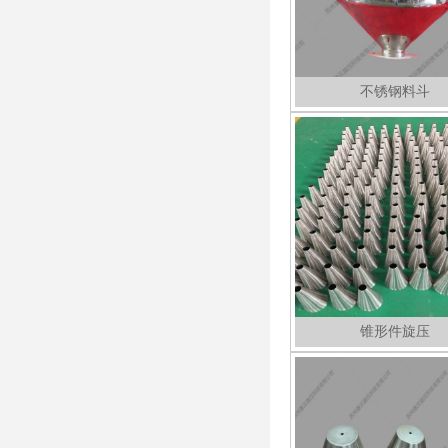
不锈钢料斗
锥形件旋压