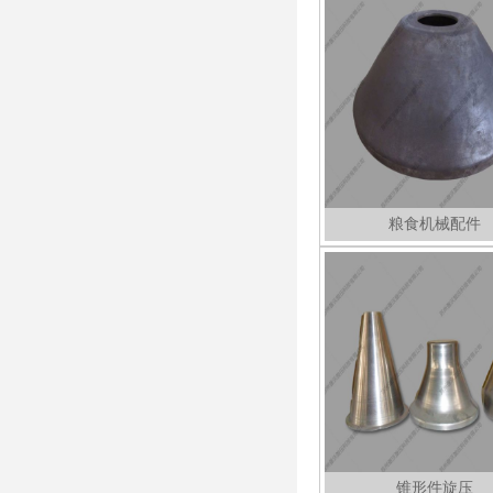
粮食机械配件
锥形件旋压