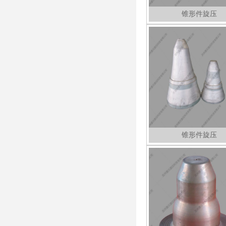
锥形件旋压
锥形件旋压