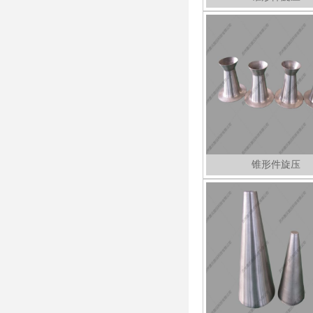
锥形件旋压