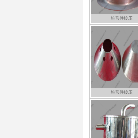
锥形件旋压
锥形件旋压