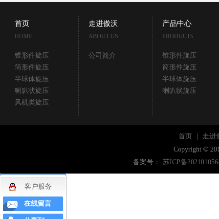
首页
走进傲沃
产品中心
HOME
ABOUT US
PRODUCTS
锥形件旋压
公司简介
锥形件旋压
筒形件旋压
筒形件旋压
半球体旋压
半球体旋压
喇叭状旋压
喇叭状旋压
风机类旋压
首页
|
走进
©
Copyright
20
备案号：
苏ICP备202101056
客户服务
在线留言