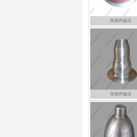
筒形件旋压
筒形件旋压