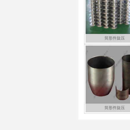
筒形件旋压
筒形件旋压