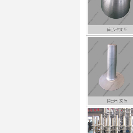
筒形件旋压
筒形件旋压